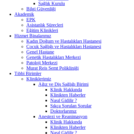
Sağlık Kurulu
Bilgi Güvenliği
Akademik
EPK
Asistanlık Süreçleri
Eğitim Klinikleri
Hizmet Binalarımız
Kadın Doğum ve Hastalıkları Hastanesi
Çocuk Sağlığı ve Hastalıkları Hastanesi
Genel Hastane
Genetik Hastalıkları Merkezi
Patoloji Merkezi
Murat Reis Semt Polikliniği
Tıbbi Birimler
Kliniklerimiz
Ağız ve Diş Sağlığı Birimi
Klinik Hakkında
Klinikten Haberler
Nasıl Gidilir ?
Sıkça Sorulan Sorular
Doktorlarımız
Anestezi ve Reanimasyon
Klinik Hakkında
Klinikten Haberler
Nasıl Gidilir ?