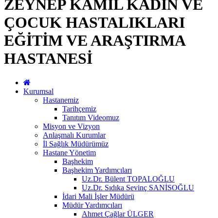
ZEYNEP KAMİL KADIN VE
ÇOCUK HASTALIKLARI
EĞİTİM VE ARAŞTIRMA
HASTANESİ
Kurumsal
Hastanemiz
Tarihçemiz
Tanıtım Videomuz
Misyon ve Vizyon
Anlaşmalı Kurumlar
İl Sağlık Müdürümüz
Hastane Yönetim
Başhekim
Başhekim Yardımcıları
Uz.Dr. Bülent TOPALOĞLU
Uz.Dr. Sıdıka Sevinç SANİSOĞLU
İdari Mali İşler Müdürü
Müdür Yardımcıları
Ahmet Çağlar ÜLGER