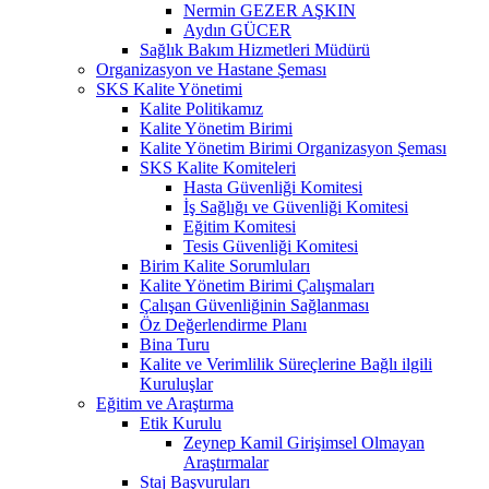
Nermin GEZER AŞKIN
Aydın GÜCER
Sağlık Bakım Hizmetleri Müdürü
Organizasyon ve Hastane Şeması
SKS Kalite Yönetimi
Kalite Politikamız
Kalite Yönetim Birimi
Kalite Yönetim Birimi Organizasyon Şeması
SKS Kalite Komiteleri
Hasta Güvenliği Komitesi
İş Sağlığı ve Güvenliği Komitesi
Eğitim Komitesi
Tesis Güvenliği Komitesi
Birim Kalite Sorumluları
Kalite Yönetim Birimi Çalışmaları
Çalışan Güvenliğinin Sağlanması
Öz Değerlendirme Planı
Bina Turu
Kalite ve Verimlilik Süreçlerine Bağlı ilgili
Kuruluşlar
Eğitim ve Araştırma
Etik Kurulu
Zeynep Kamil Girişimsel Olmayan
Araştırmalar
Staj Başvuruları