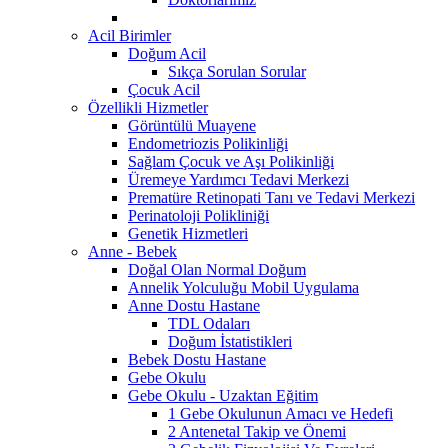
Acil Birimler
Doğum Acil
Sıkça Sorulan Sorular
Çocuk Acil
Özellikli Hizmetler
Görüntülü Muayene
Endometriozis Polikinliği
Sağlam Çocuk ve Aşı Polikinliği
Üremeye Yardımcı Tedavi Merkezi
Prematüre Retinopati Tanı ve Tedavi Merkezi
Perinatoloji Polikliniği
Genetik Hizmetleri
Anne - Bebek
Doğal Olan Normal Doğum
Annelik Yolculuğu Mobil Uygulama
Anne Dostu Hastane
TDL Odaları
Doğum İstatistikleri
Bebek Dostu Hastane
Gebe Okulu
Gebe Okulu - Uzaktan Eğitim
1 Gebe Okulunun Amacı ve Hedefi
2 Antenetal Takip ve Önemi