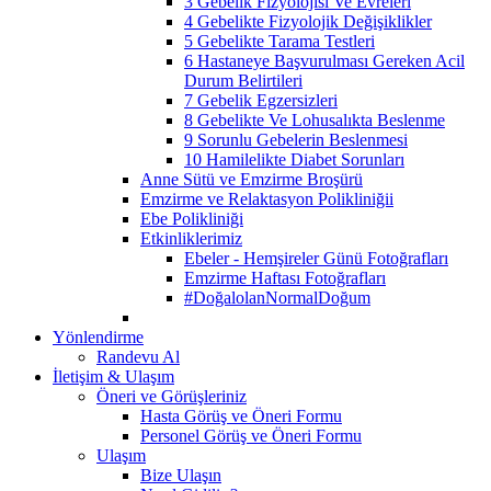
3 Gebelik Fizyolojisi Ve Evreleri
4 Gebelikte Fizyolojik Değişiklikler
5 Gebelikte Tarama Testleri
6 Hastaneye Başvurulması Gereken Acil
Durum Belirtileri
7 Gebelik Egzersizleri
8 Gebelikte Ve Lohusalıkta Beslenme
9 Sorunlu Gebelerin Beslenmesi
10 Hamilelikte Diabet Sorunları
Anne Sütü ve Emzirme Broşürü
Emzirme ve Relaktasyon Polikliniğii
Ebe Polikliniği
Etkinliklerimiz
Ebeler - Hemşireler Günü Fotoğrafları
Emzirme Haftası Fotoğrafları
#DoğalolanNormalDoğum
Yönlendirme
Randevu Al
İletişim & Ulaşım
Öneri ve Görüşleriniz
Hasta Görüş ve Öneri Formu
Personel Görüş ve Öneri Formu
Ulaşım
Bize Ulaşın