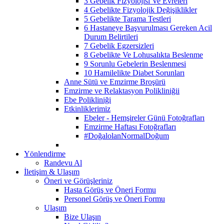
3 Gebelik Fizyolojisi Ve Evreleri
4 Gebelikte Fizyolojik Değişiklikler
5 Gebelikte Tarama Testleri
6 Hastaneye Başvurulması Gereken Acil
Durum Belirtileri
7 Gebelik Egzersizleri
8 Gebelikte Ve Lohusalıkta Beslenme
9 Sorunlu Gebelerin Beslenmesi
10 Hamilelikte Diabet Sorunları
Anne Sütü ve Emzirme Broşürü
Emzirme ve Relaktasyon Polikliniğii
Ebe Polikliniği
Etkinliklerimiz
Ebeler - Hemşireler Günü Fotoğrafları
Emzirme Haftası Fotoğrafları
#DoğalolanNormalDoğum
Yönlendirme
Randevu Al
İletişim & Ulaşım
Öneri ve Görüşleriniz
Hasta Görüş ve Öneri Formu
Personel Görüş ve Öneri Formu
Ulaşım
Bize Ulaşın