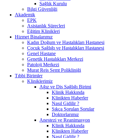
Sağlık Kurulu
Bilgi Güvenliği
Akademik
EPK
Asistanlık Süreçleri
Eğitim Klinikleri
Hizmet Binalarımız
Kadın Doğum ve Hastalıkları Hastanesi
Çocuk Sağlığı ve Hastalıkları Hastanesi
Genel Hastane
Genetik Hastalıkları Merkezi
Patoloji Merkezi
Murat Reis Semt Polikliniği
Tıbbi Birimler
Kliniklerimiz
Ağız ve Diş Sağlığı Birimi
Klinik Hakkında
Klinikten Haberler
Nasıl Gidilir ?
Sıkça Sorulan Sorular
Doktorlarımız
Anestezi ve Reanimasyon
Klinik Hakkında
Klinikten Haberler
Nasıl Gidilir ?