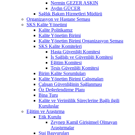
Nermin GEZER AŞKIN
Aydın GÜCER
Sağlık Bakım Hizmetleri Müdürü
Organizasyon ve Hastane Şeması
SKS Kalite Yönetimi
Kalite Politikamız
Kalite Yönetim Birimi
Kalite Yönetim Birimi Organizasyon Şeması
SKS Kalite Komiteleri
Hasta Güvenliği Komitesi
İş Sağlığı ve Güvenliği Komitesi
Eğitim Komitesi
Tesis Güvenliği Komitesi
Birim Kalite Sorumluları
Kalite Yönetim Birimi Çalışmaları
Çalışan Güvenliğinin Sağlanması
Öz Değerlendirme Planı
Bina Turu
Kalite ve Verimlilik Süreçlerine Bağlı ilgili
Kuruluşlar
Eğitim ve Araştırma
Etik Kurulu
Zeynep Kamil Girişimsel Olmayan
Araştırmalar
Staj Başvuruları