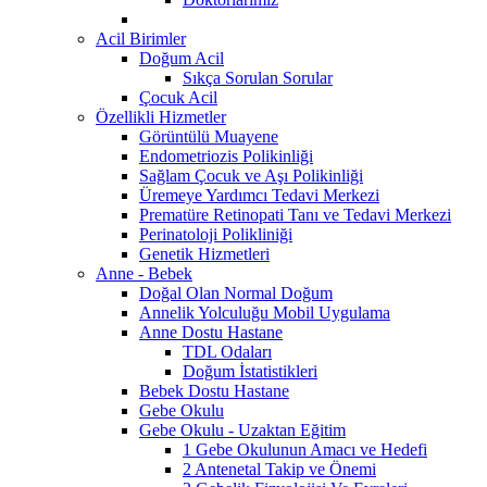
Acil Birimler
Doğum Acil
Sıkça Sorulan Sorular
Çocuk Acil
Özellikli Hizmetler
Görüntülü Muayene
Endometriozis Polikinliği
Sağlam Çocuk ve Aşı Polikinliği
Üremeye Yardımcı Tedavi Merkezi
Prematüre Retinopati Tanı ve Tedavi Merkezi
Perinatoloji Polikliniği
Genetik Hizmetleri
Anne - Bebek
Doğal Olan Normal Doğum
Annelik Yolculuğu Mobil Uygulama
Anne Dostu Hastane
TDL Odaları
Doğum İstatistikleri
Bebek Dostu Hastane
Gebe Okulu
Gebe Okulu - Uzaktan Eğitim
1 Gebe Okulunun Amacı ve Hedefi
2 Antenetal Takip ve Önemi