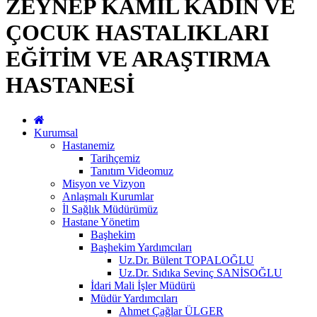
ZEYNEP KAMİL KADIN VE
ÇOCUK HASTALIKLARI
EĞİTİM VE ARAŞTIRMA
HASTANESİ
Kurumsal
Hastanemiz
Tarihçemiz
Tanıtım Videomuz
Misyon ve Vizyon
Anlaşmalı Kurumlar
İl Sağlık Müdürümüz
Hastane Yönetim
Başhekim
Başhekim Yardımcıları
Uz.Dr. Bülent TOPALOĞLU
Uz.Dr. Sıdıka Sevinç SANİSOĞLU
İdari Mali İşler Müdürü
Müdür Yardımcıları
Ahmet Çağlar ÜLGER