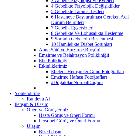
3 Gebelik Fizyolojisi Ve Evreleri
4 Gebelikte Fizyolojik Değişiklikler
5 Gebelikte Tarama Testleri
6 Hastaneye Başvurulması Gereken Acil
Durum Belirtileri
7 Gebelik Egzersizleri
8 Gebelikte Ve Lohusalıkta Beslenme
9 Sorunlu Gebelerin Beslenmesi
10 Hamilelikte Diabet Sorunları
Anne Sütü ve Emzirme Broşürü
Emzirme ve Relaktasyon Polikliniğii
Ebe Polikliniği
Etkinliklerimiz
Ebeler - Hemşireler Günü Fotoğrafları
Emzirme Haftası Fotoğrafları
#DoğalolanNormalDoğum
Yönlendirme
Randevu Al
İletişim & Ulaşım
Öneri ve Görüşleriniz
Hasta Görüş ve Öneri Formu
Personel Görüş ve Öneri Formu
Ulaşım
Bize Ulaşın