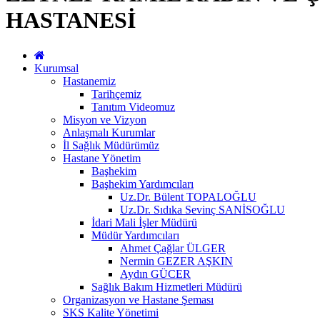
HASTANESİ
Kurumsal
Hastanemiz
Tarihçemiz
Tanıtım Videomuz
Misyon ve Vizyon
Anlaşmalı Kurumlar
İl Sağlık Müdürümüz
Hastane Yönetim
Başhekim
Başhekim Yardımcıları
Uz.Dr. Bülent TOPALOĞLU
Uz.Dr. Sıdıka Sevinç SANİSOĞLU
İdari Mali İşler Müdürü
Müdür Yardımcıları
Ahmet Çağlar ÜLGER
Nermin GEZER AŞKIN
Aydın GÜCER
Sağlık Bakım Hizmetleri Müdürü
Organizasyon ve Hastane Şeması
SKS Kalite Yönetimi