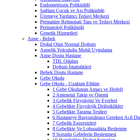
Endometriozis Polikinliği
Sağlam Çocuk ve Aşı Polikinliği
Üremeye Yardımcı Tedavi Merkezi
Prematüre Retinopati Tanı ve Tedavi Merkezi
Perinatoloji Polikliniği
Genetik Hizmetleri
Anne - Bebek
Doğal Olan Normal Doğum
Annelik Yolculuğu Mobil Uygulama
Anne Dostu Hastane
TDL Odaları
Doğum İstatistikleri
Bebek Dostu Hastane
Gebe Okulu
Gebe Okulu - Uzaktan Eğitim
1 Gebe Okulunun Amacı ve Hedefi
2 Antenetal Takip ve Önemi
3 Gebelik Fizyolojisi Ve Evreleri
4 Gebelikte Fizyolojik Değişiklikler
5 Gebelikte Tarama Testleri
6 Hastaneye Başvurulması Gereken Acil Dur
7 Gebelik Egzersizleri
8 Gebelikte Ve Lohusalıkta Beslenme
9 Sorunlu Gebelerin Beslenmesi
10 Hamilelikte Diabet Sorunları