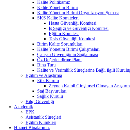
Kalite Politikamız
Kalite Yönetim Birimi
Kalite Yönetim Birimi Organizasyon Şeması
SKS Kalite Komiteleri
Hasta Güvenliği Komitesi
İş Sağlığı ve Güvenliği Komitesi
Eğitim Komitesi
Tesis Güvenliği Komitesi
Birim Kalite Sorumluları
Kalite Yönetim Birimi Çalışmaları
Çalışan Güvenliğinin Sağlanması
Öz Değerlendirme Planı
Bina Turu
Kalite ve Verimlilik Süreçlerine Bağlı ilgili Kurulu
Eğitim ve Araştırma
Etik Kurulu
Zeynep Kamil Girişimsel Olmayan Araştırm
Staj Başvuruları
Sağlık Kurulu
Bilgi Güvenliği
Akademik
EPK
Asistanlık Süreçleri
Eğitim Klinikleri
Hizmet Binalarımız