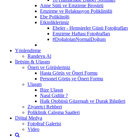
Anne Sütü ve Emzirme Broşürü
Emzirme ve Relaktasyon Polikliniğii
Ebe Polikliniği
Etkinliklerimiz
Ebeler - Hemşireler Günü Fotoğrafları
Emzirme Haftası Fotoğrafları
#DoğalolanNormalDoğum
Yönlendirme
Randevu Al
İletişim & Ulaşım
Öneri ve Görüşleriniz
Hasta Görüş ve Öneri Formu
Personel Görüş ve Öneri Formu
Ulaşım
Bize Ulaşın
Nasıl Gidilir ?
Halk Otobüsü Güzergah ve Durak Bilgileri
Ziyaretçi Rehberi
Poliklinik Çalışma Saatleri
Dijital Medya
Fotoğraf Galerisi
Video