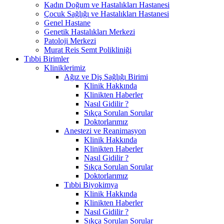
Kadın Doğum ve Hastalıkları Hastanesi
Çocuk Sağlığı ve Hastalıkları Hastanesi
Genel Hastane
Genetik Hastalıkları Merkezi
Patoloji Merkezi
Murat Reis Semt Polikliniği
Tıbbi Birimler
Kliniklerimiz
Ağız ve Diş Sağlığı Birimi
Klinik Hakkında
Klinikten Haberler
Nasıl Gidilir ?
Sıkça Sorulan Sorular
Doktorlarımız
Anestezi ve Reanimasyon
Klinik Hakkında
Klinikten Haberler
Nasıl Gidilir ?
Sıkça Sorulan Sorular
Doktorlarımız
Tıbbi Biyokimya
Klinik Hakkında
Klinikten Haberler
Nasıl Gidilir ?
Sıkça Sorulan Sorular