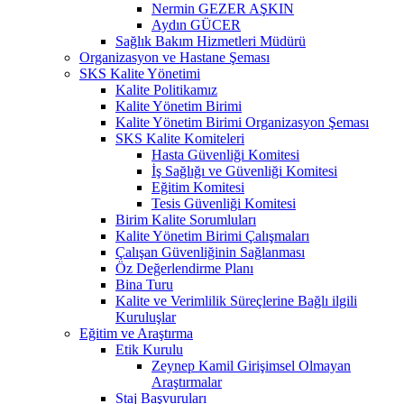
Nermin GEZER AŞKIN
Aydın GÜCER
Sağlık Bakım Hizmetleri Müdürü
Organizasyon ve Hastane Şeması
SKS Kalite Yönetimi
Kalite Politikamız
Kalite Yönetim Birimi
Kalite Yönetim Birimi Organizasyon Şeması
SKS Kalite Komiteleri
Hasta Güvenliği Komitesi
İş Sağlığı ve Güvenliği Komitesi
Eğitim Komitesi
Tesis Güvenliği Komitesi
Birim Kalite Sorumluları
Kalite Yönetim Birimi Çalışmaları
Çalışan Güvenliğinin Sağlanması
Öz Değerlendirme Planı
Bina Turu
Kalite ve Verimlilik Süreçlerine Bağlı ilgili
Kuruluşlar
Eğitim ve Araştırma
Etik Kurulu
Zeynep Kamil Girişimsel Olmayan
Araştırmalar
Staj Başvuruları