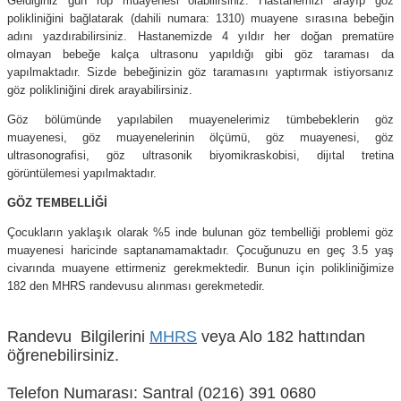
Geldiğiniz gün rop muayenesi olabilirsiniz. Hastanemizi arayıp göz
polikliniğini bağlatarak (dahili numara: 1310) muayene sırasına bebeğin
adını yazdırabilirsiniz. Hastanemizde 4 yıldır her doğan prematüre
olmayan bebeğe kalça ultrasonu yapıldığı gibi göz taraması da
yapılmaktadır. Sizde bebeğinizin göz taramasını yaptırmak istiyorsanız
göz polikliniğini direk arayabilirsiniz.
Göz bölümünde yapılabilen muayenelerimiz tümbebeklerin göz
muayenesi, göz muayenelerinin ölçümü, göz muayenesi, göz
ultrasonografisi, göz ultrasonik biyomikraskobisi, dijıtal tretina
görüntülemesi yapılmaktadır.
GÖZ TEMBELLİĞİ
Çocukların yaklaşık olarak %5 inde bulunan göz tembelliği problemi göz
muayenesi haricinde saptanamamaktadır. Çocuğunuzu en geç 3.5 yaş
civarında muayene ettirmeniz gerekmektedir. Bunun için polikliniğimize
182 den MHRS randevusu alınması gerekmetedir.
Randevu Bilgilerini
MHRS
veya Alo 182 hattından
öğrenebilirsiniz.
Telefon Numarası: Santral (0216) 391 0680