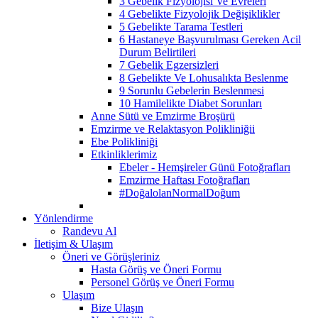
3 Gebelik Fizyolojisi Ve Evreleri
4 Gebelikte Fizyolojik Değişiklikler
5 Gebelikte Tarama Testleri
6 Hastaneye Başvurulması Gereken Acil
Durum Belirtileri
7 Gebelik Egzersizleri
8 Gebelikte Ve Lohusalıkta Beslenme
9 Sorunlu Gebelerin Beslenmesi
10 Hamilelikte Diabet Sorunları
Anne Sütü ve Emzirme Broşürü
Emzirme ve Relaktasyon Polikliniğii
Ebe Polikliniği
Etkinliklerimiz
Ebeler - Hemşireler Günü Fotoğrafları
Emzirme Haftası Fotoğrafları
#DoğalolanNormalDoğum
Yönlendirme
Randevu Al
İletişim & Ulaşım
Öneri ve Görüşleriniz
Hasta Görüş ve Öneri Formu
Personel Görüş ve Öneri Formu
Ulaşım
Bize Ulaşın