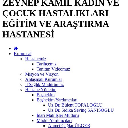
ZEYNEP KAMİL KADIN VE
ÇOCUK HASTALIKLARI
EĞİTİM VE ARAŞTIRMA
HASTANESİ
Kurumsal
Hastanemiz
Tarihçemiz
Tanıtım Videomuz
Misyon ve Vizyon
Anlaşmalı Kurumlar
İl Sağlık Müdürümüz
Hastane Yönetim
Başhekim
Başhekim Yardımcıları
Uz.Dr. Bülent TOPALOĞLU
Uz.Dr. Sıdıka Sevinç SANİSOĞLU
İdari Mali İşler Müdürü
Müdür Yardımcıları
Ahmet Çağlar ÜLGER