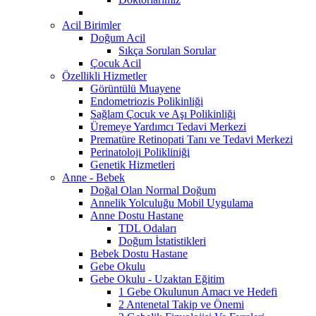
Acil Birimler
Doğum Acil
Sıkça Sorulan Sorular
Çocuk Acil
Özellikli Hizmetler
Görüntülü Muayene
Endometriozis Polikinliği
Sağlam Çocuk ve Aşı Polikinliği
Üremeye Yardımcı Tedavi Merkezi
Prematüre Retinopati Tanı ve Tedavi Merkezi
Perinatoloji Polikliniği
Genetik Hizmetleri
Anne - Bebek
Doğal Olan Normal Doğum
Annelik Yolculuğu Mobil Uygulama
Anne Dostu Hastane
TDL Odaları
Doğum İstatistikleri
Bebek Dostu Hastane
Gebe Okulu
Gebe Okulu - Uzaktan Eğitim
1 Gebe Okulunun Amacı ve Hedefi
2 Antenetal Takip ve Önemi