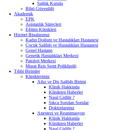
Sağlık Kurulu
Bilgi Güvenliği
Akademik
EPK
Asistanlık Süreçleri
Eğitim Klinikleri
Hizmet Binalarımız
Kadın Doğum ve Hastalıkları Hastanesi
Çocuk Sağlığı ve Hastalıkları Hastanesi
Genel Hastane
Genetik Hastalıkları Merkezi
Patoloji Merkezi
Murat Reis Semt Polikliniği
Tıbbi Birimler
Kliniklerimiz
Ağız ve Diş Sağlığı Birimi
Klinik Hakkında
Klinikten Haberler
Nasıl Gidilir ?
Sıkça Sorulan Sorular
Doktorlarımız
Anestezi ve Reanimasyon
Klinik Hakkında
Klinikten Haberler
Nasıl Gidilir ?