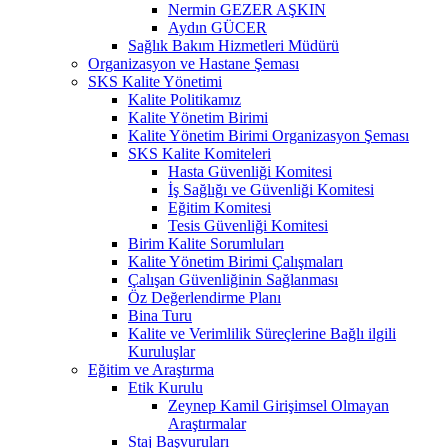
Nermin GEZER AŞKIN
Aydın GÜCER
Sağlık Bakım Hizmetleri Müdürü
Organizasyon ve Hastane Şeması
SKS Kalite Yönetimi
Kalite Politikamız
Kalite Yönetim Birimi
Kalite Yönetim Birimi Organizasyon Şeması
SKS Kalite Komiteleri
Hasta Güvenliği Komitesi
İş Sağlığı ve Güvenliği Komitesi
Eğitim Komitesi
Tesis Güvenliği Komitesi
Birim Kalite Sorumluları
Kalite Yönetim Birimi Çalışmaları
Çalışan Güvenliğinin Sağlanması
Öz Değerlendirme Planı
Bina Turu
Kalite ve Verimlilik Süreçlerine Bağlı ilgili
Kuruluşlar
Eğitim ve Araştırma
Etik Kurulu
Zeynep Kamil Girişimsel Olmayan
Araştırmalar
Staj Başvuruları