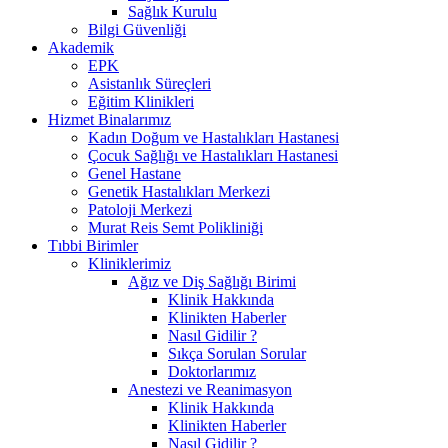
Sağlık Kurulu
Bilgi Güvenliği
Akademik
EPK
Asistanlık Süreçleri
Eğitim Klinikleri
Hizmet Binalarımız
Kadın Doğum ve Hastalıkları Hastanesi
Çocuk Sağlığı ve Hastalıkları Hastanesi
Genel Hastane
Genetik Hastalıkları Merkezi
Patoloji Merkezi
Murat Reis Semt Polikliniği
Tıbbi Birimler
Kliniklerimiz
Ağız ve Diş Sağlığı Birimi
Klinik Hakkında
Klinikten Haberler
Nasıl Gidilir ?
Sıkça Sorulan Sorular
Doktorlarımız
Anestezi ve Reanimasyon
Klinik Hakkında
Klinikten Haberler
Nasıl Gidilir ?