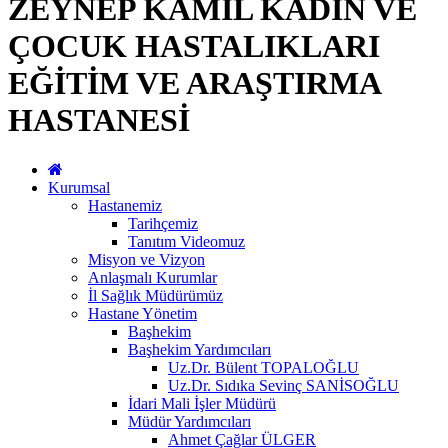
ZEYNEP KAMİL KADIN VE
ÇOCUK HASTALIKLARI
EĞİTİM VE ARAŞTIRMA
HASTANESİ
Kurumsal
Hastanemiz
Tarihçemiz
Tanıtım Videomuz
Misyon ve Vizyon
Anlaşmalı Kurumlar
İl Sağlık Müdürümüz
Hastane Yönetim
Başhekim
Başhekim Yardımcıları
Uz.Dr. Bülent TOPALOĞLU
Uz.Dr. Sıdıka Sevinç SANİSOĞLU
İdari Mali İşler Müdürü
Müdür Yardımcıları
Ahmet Çağlar ÜLGER