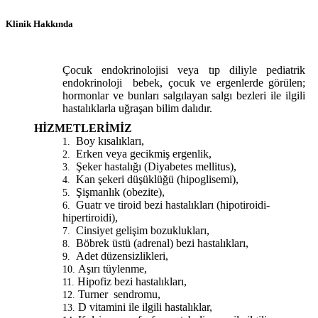
Klinik Hakkında
Çocuk endokrinolojisi veya tıp diliyle pediatrik
endokrinoloji bebek, çocuk ve ergenlerde görülen;
hormonlar ve bunları salgılayan salgı bezleri ile ilgili
hastalıklarla uğraşan bilim dalıdır.
HİZMETLERİMİZ
Boy kısalıkları,
1.
Erken veya gecikmiş ergenlik,
2.
Şeker hastalığı (Diyabetes mellitus),
3.
Kan şekeri düşüklüğü (hipoglisemi),
4.
Şişmanlık (obezite),
5.
Guatr ve tiroid bezi hastalıkları (hipotiroidi-
6.
hipertiroidi),
Cinsiyet gelişim bozuklukları,
7.
Böbrek üstü (adrenal) bezi hastalıkları,
8.
Adet düzensizlikleri,
9.
Aşırı tüylenme,
10.
Hipofiz bezi hastalıkları,
11.
Turner sendromu,
12.
D vitamini ile ilgili hastalıklar,
13.