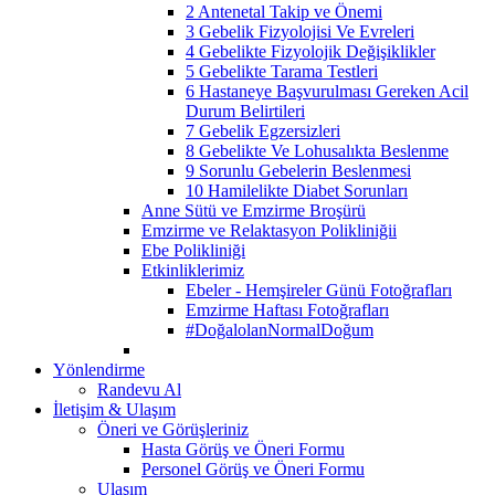
2 Antenetal Takip ve Önemi
3 Gebelik Fizyolojisi Ve Evreleri
4 Gebelikte Fizyolojik Değişiklikler
5 Gebelikte Tarama Testleri
6 Hastaneye Başvurulması Gereken Acil
Durum Belirtileri
7 Gebelik Egzersizleri
8 Gebelikte Ve Lohusalıkta Beslenme
9 Sorunlu Gebelerin Beslenmesi
10 Hamilelikte Diabet Sorunları
Anne Sütü ve Emzirme Broşürü
Emzirme ve Relaktasyon Polikliniğii
Ebe Polikliniği
Etkinliklerimiz
Ebeler - Hemşireler Günü Fotoğrafları
Emzirme Haftası Fotoğrafları
#DoğalolanNormalDoğum
Yönlendirme
Randevu Al
İletişim & Ulaşım
Öneri ve Görüşleriniz
Hasta Görüş ve Öneri Formu
Personel Görüş ve Öneri Formu
Ulaşım