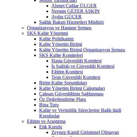
Müdür Yardımcıları
Ahmet Çağlar ÜLGER
Nermin GEZER AŞKIN
Aydın GÜCER
Sağlık Bakım Hizmetleri Müdürü
Organizasyon ve Hastane Şeması
SKS Kalite Yönetimi
Kalite Politikamız
Kalite Yönetim Birimi
Kalite Yönetim Birimi Organizasyon Şeması
SKS Kalite Komiteleri
Hasta Güvenliği Komitesi
İş Sağlığı ve Güvenliği Komitesi
Eğitim Komitesi
Tesis Güvenliği Komitesi
Birim Kalite Sorumluları
Kalite Yönetim Birimi Çalışmaları
Çalışan Güvenliğinin Sağlanması
Öz Değerlendirme Planı
Bina Turu
Kalite ve Verimlilik Süreçlerine Bağlı ilgili
Kuruluşlar
Eğitim ve Araştırma
Etik Kurulu
Zeynep Kamil Girişimsel Olmayan