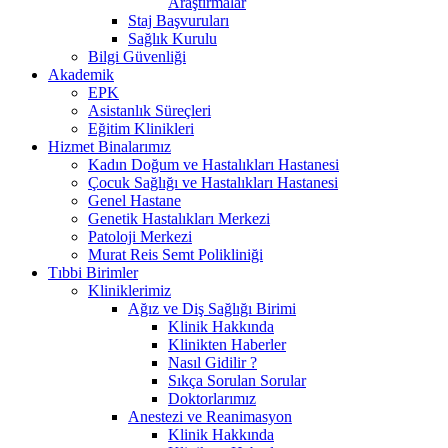
Araştırmalar
Staj Başvuruları
Sağlık Kurulu
Bilgi Güvenliği
Akademik
EPK
Asistanlık Süreçleri
Eğitim Klinikleri
Hizmet Binalarımız
Kadın Doğum ve Hastalıkları Hastanesi
Çocuk Sağlığı ve Hastalıkları Hastanesi
Genel Hastane
Genetik Hastalıkları Merkezi
Patoloji Merkezi
Murat Reis Semt Polikliniği
Tıbbi Birimler
Kliniklerimiz
Ağız ve Diş Sağlığı Birimi
Klinik Hakkında
Klinikten Haberler
Nasıl Gidilir ?
Sıkça Sorulan Sorular
Doktorlarımız
Anestezi ve Reanimasyon
Klinik Hakkında