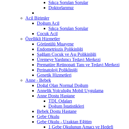
Sıkça Sorulan Sorular
Doktorlarımız
Acil Birimler
Doğum Acil
Sıkça Sorulan Sorular
Çocuk Acil
Özellikli Hizmetler
Görüntülü Muayene
Endometriozis Polikinliği
Sağlam Çocuk ve Aşı Polikinliği
Üremeye Yardımcı Tedavi Merkezi
Prematüre Retinopati Tanı ve Tedavi Merkezi
Perinatoloji Polikliniği
Genetik Hizmetleri
Anne - Bebek
Doğal Olan Normal Doğum
Annelik Yolculuğu Mobil Uygulama
Anne Dostu Hastane
TDL Odaları
Doğum İstatistikleri
Bebek Dostu Hastane
Gebe Okulu
Gebe Okulu - Uzaktan Eğitim
1 Gebe Okulunun Amacı ve Hedefi